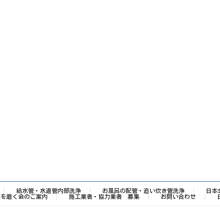
給水管・水道管内部洗浄
お風呂の配管・追い炊き管洗浄
日本
本を磨く会のご案内
施工業者・協力業者 募集
お問い合わせ