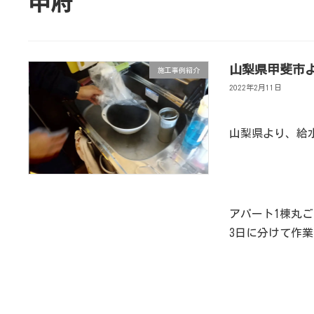
甲府
山梨県甲斐市
施工事例紹介
2022年2月11日
山梨県より、給
アパート1棟丸
3日に分けて作