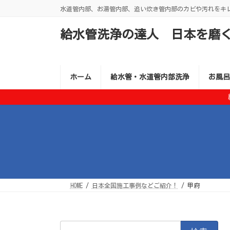
コ
ナ
水道管内部、お湯管内部、追い炊き管内部のカビや汚れをキ
ン
ビ
テ
ゲ
ン
ー
給水管洗浄の達人 日本を磨
ツ
シ
へ
ョ
ス
ン
キ
に
ッ
移
ホーム
給水管・水道管内部洗浄
お風呂
プ
動
HOME
日本全国施工事例などご紹介！
甲府
検